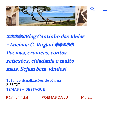
Pular para o conteúdo principal
❄️❄️❄️❄️❄️Blog Cantinho das Ideias
- Luciana G. Rugani ❄️❄️❄️❄️❄️
Poemas, crônicas, contos,
reflexões, cidadania e muito
mais. Sejam bem-vindos!
Total de visualizações de página
2
1
5
8
7
2
7
TEMAS EM DESTAQUE
Página inicial
POEMAS DA LU
Mais…