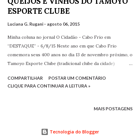
QUEIJOS E VINHOS DO TAMOYO
ESPORTE CLUBE
Luciana G. Rugani
agosto 06, 2015
Minha coluna no jornal O Cidadão - Cabo Frio em
“DESTAQUE” - 6/8/15 Neste ano em que Cabo Frio
comemora seus 400 anos no dia 13 de novembro próximo, o
Tamoyo Esporte Clube (tradicional clube da cidade)
comemora, no mesmo dia, o seu centenário. A contagem
COMPARTILHAR
POSTAR UM COMENTÁRIO
regressiva para a comemoração já vem sendo feita dia a dia
CLIQUE PARA CONTINUAR A LEITURA »
por meio de um relógio colocado dentro do clube. E foi
nesse ritmo de comemoração, com muita festa e alegria,
que aconteceu, no último fim de semana, a 21ª edição do
MAIS POSTAGENS
Queijos e Vinhos, uma das tradicionais festas promovidas
todos os anos pelo clube. Foi oferecido um buffet variado
Tecnologia do Blogger
de deliciosos queijos, petiscos e pastas, além de vinhos,