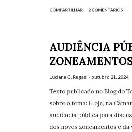
Importante registrar: Em cid
COMPARTILHAR
2 COMENTÁRIOS
o vil explorar Que a ganância
AUDIÊNCIA PÚ
ZONEAMENTOS 
Luciana G. Rugani
outubro 21, 2024
Texto publicado no Blog do T
sobre o tema: H oje, na Câma
audiência pública para discus
dos novos zoneamentos e da v