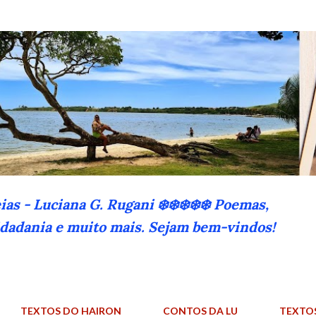
Pular para o conteúdo principal
eias - Luciana G. Rugani ❄️❄️❄️❄️❄️ Poemas,
cidadania e muito mais. Sejam bem-vindos!
TEXTOS DO HAIRON
CONTOS DA LU
TEXTO