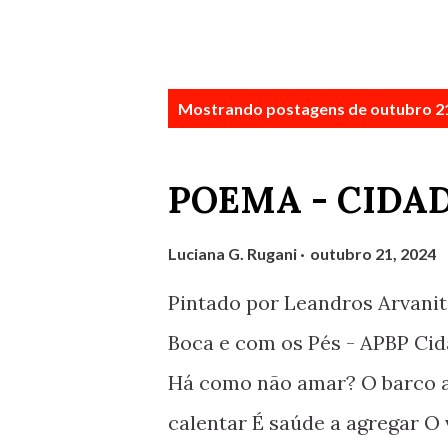
P
Mostrando postagens de outubro 21
o
s
POEMA - CIDA
t
a
Luciana G. Rugani
outubro 21, 2024
g
Pintado por Leandros Arvanit
e
Boca e com os Pés - APBP Cid
n
Há como não amar? O barco a 
s
calentar É saúde a agregar O