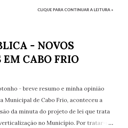
ade que é de mar Vale mais repudiar Todo
CLIQUE PARA CONTINUAR A LEITURA »
 indicar Luciana G. Rugani
BLICA - NOVOS
EM CABO FRIO
otonho - breve resumo e minha opinião
ra Municipal de Cabo Frio, aconteceu a
são da minuta do projeto de lei que trata
erticalização no Município. Por tratar-se