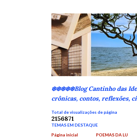
❄️❄️❄️❄️❄️Blog Cantinho das Id
crônicas, contos, reflexões, 
Total de visualizações de página
2
1
5
6
8
7
1
TEMAS EM DESTAQUE
Página inicial
POEMAS DA LU