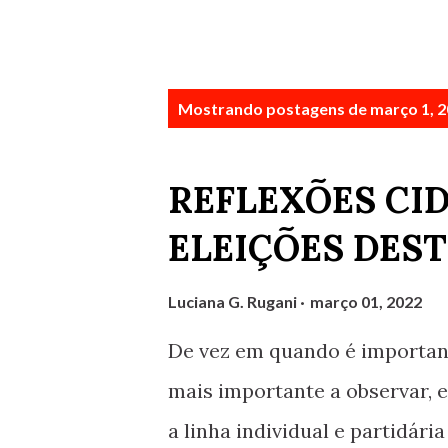
P
Mostrando postagens de março 1, 
o
s
REFLEXÕES CID
t
ELEIÇÕES DES
a
g
Luciana G. Rugani
março 01, 2022
e
De vez em quando é important
n
mais importante a observar, e
s
a linha individual e partidári