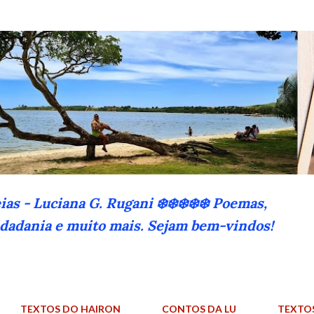
Pular para o conteúdo principal
eias - Luciana G. Rugani ❄️❄️❄️❄️❄️ Poemas,
cidadania e muito mais. Sejam bem-vindos!
TEXTOS DO HAIRON
CONTOS DA LU
TEXTO