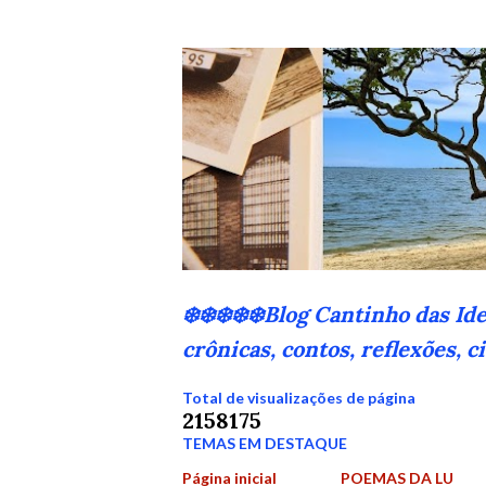
❄️❄️❄️❄️❄️Blog Cantinho das Id
crônicas, contos, reflexões, 
Total de visualizações de página
2
1
5
8
1
7
5
TEMAS EM DESTAQUE
Página inicial
POEMAS DA LU