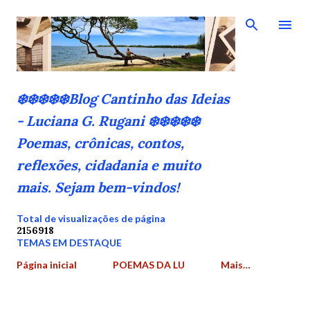
Pular para o conteúdo principal
❄️❄️❄️❄️❄️Blog Cantinho das Ideias
- Luciana G. Rugani ❄️❄️❄️❄️❄️
Poemas, crônicas, contos,
reflexões, cidadania e muito
mais. Sejam bem-vindos!
Total de visualizações de página
2
1
5
6
9
1
8
TEMAS EM DESTAQUE
Página inicial
POEMAS DA LU
Mais…