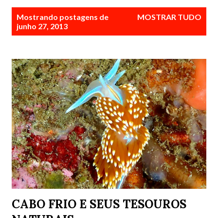
P
Mostrando postagens de
MOSTRAR TUDO
o
junho 27, 2013
s
t
a
g
e
n
s
CABO FRIO E SEUS TESOUROS