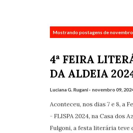
P
Mostrando postagens de novembro 
o
s
4ª FEIRA LITE
t
DA ALDEIA 2024
a
g
Luciana G. Rugani
novembro 09, 202
e
Aconteceu, nos dias 7 e 8, a F
n
- FLISPA 2024, na Casa dos A
s
Fulgoni, a festa literária tev