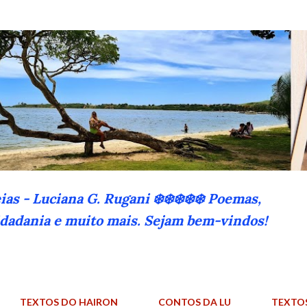
Pular para o conteúdo principal
eias - Luciana G. Rugani ❄️❄️❄️❄️❄️ Poemas,
cidadania e muito mais. Sejam bem-vindos!
TEXTOS DO HAIRON
CONTOS DA LU
TEXTO