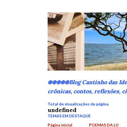
❄️❄️❄️❄️❄️Blog Cantinho das Id
crônicas, contos, reflexões, 
Total de visualizações de página
u
n
d
e
f
n
e
d
TEMAS EM DESTAQUE
Página inicial
POEMAS DA LU