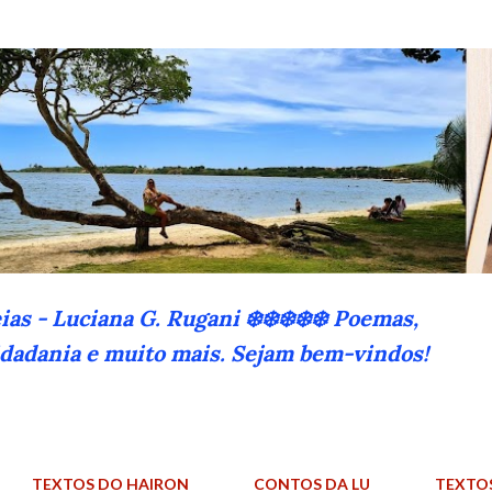
Pular para o conteúdo principal
eias - Luciana G. Rugani ❄️❄️❄️❄️❄️ Poemas,
cidadania e muito mais. Sejam bem-vindos!
TEXTOS DO HAIRON
CONTOS DA LU
TEXTO