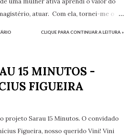
 de uma mulher ativa aprendi o valor do
que, mais para frente, penso em
 magistério, atuar. Com ela, tornei-me o
o projeto é ab...
e ajudar ao vê-la, com amor, ao próximo
ÁRIO
CLIQUE PARA CONTINUAR A LEITURA »
nas saía não sem antes ouvir minha
cobertor hoje?" A cama, devidamente
no. Ela partia, entusiasmada. em seu
RAU 15 MINUTOS -
iel camarada. Vivências são fragmentos,
CIUS FIGUEIRA
es em nós. Vivências que vivi, vivências
ha MÃE. Luciana G. Rugani, 14/5/2023
do projeto Sarau 15 Minutos. O convidado
nícius Figueira, nosso querido Vini! Vini