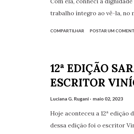
Com ela, conheci a dignidade
tenho algumas outras ideias 
trabalho íntegro ao vê-la, no
implementar. Vale lembrar que 
meu melhor aprendi a graça d
COMPARTILHAR
POSTAR UM COMENT
auxiliar. Para as aulas notur
pergunta diária: "vai querer 
arrumada, esperava seu retor
12ª EDIÇÃO SA
branco Fusquinha, seu mais f
ESCRITOR VINÍ
intrinsicamente vivos, present
que aprendi. Com ela... a min
Luciana G. Rugani
maio 02, 2023
Hoje aconteceu a 12ª edição 
dessa edição foi o escritor Vi