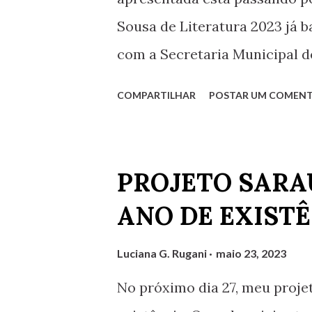
Sousa de Literatura 2023 já 
com a Secretaria Municipal de
desde que o Programa Municip
COMPARTILHAR
POSTAR UM COMENT
Cultural (Proedi) foi lançado,
foram encerradas no último d
surpreendeu. Para a categoria
PROJETO SARA
inscreveram para participar, 
ANO DE EXIST
inscrições. Em comparação c
expressivo, quando foram reg
Luciana G. Rugani
maio 23, 2023
estudantes da rede pública de
No próximo dia 27, meu proje
aumento na adesão, de acord