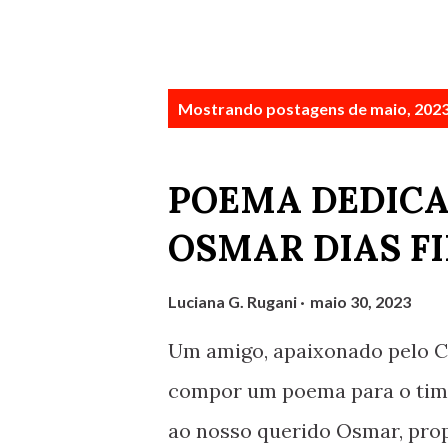
P
Mostrando postagens de maio, 202
o
s
POEMA DEDICA
t
OSMAR DIAS F
a
g
Luciana G. Rugani
maio 30, 2023
e
Um amigo, apaixonado pelo Cr
n
compor um poema para o time.
s
ao nosso querido Osmar, prop