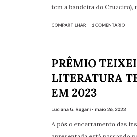
tem a bandeira do Cruzeiro), 
Homenagem ao Cruzeiro Cruzei
COMPARTILHAR
1 COMENTÁRIO
Dos melhores, o primeiro. Cru
Oeste, do mundo inteiro. À s
pensar: trio céu, mar e areia
PRÊMIO TEIXEI
de Palestra e dos golaços de T
LITERATURA T
mestra desse time campeão. 
EM 2023
Luciana G. Rugani
maio 26, 2023
A pós o encerramento das in
apresentada está passando po