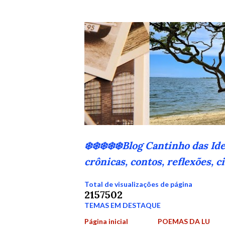
❄️❄️❄️❄️❄️Blog Cantinho das Id
crônicas, contos, reflexões, 
Total de visualizações de página
2
1
5
7
5
0
2
TEMAS EM DESTAQUE
Página inicial
POEMAS DA LU