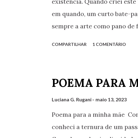
existência. Quando criei este
Assessoria Técnica do Progra
em quando, um curto bate-pa
Difusão Cultural, da Secretar
sempre a arte como pano de f
primei...
de arte (seja um poema, um fi
COMPARTILHAR
1 COMENTÁRIO
escultura artística, etc.) qu
um pouco sobre o assunto. Fo
pouco mais sobre cada tema, 
POEMA PARA 
criatividade em ação. Além d
o ambiente virtual, do qual nã
Luciana G. Rugani
maio 13, 2023
definitivamente. E assim foi 
Poema para a minha mãe Com e
edições sobre os mais divers
conheci a ternura de um passa
ao fazê-lo e permanecerei rea