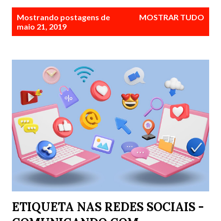
P
Mostrando postagens de
MOSTRAR TUDO
o
maio 21, 2019
s
t
a
g
e
n
s
ETIQUETA NAS REDES SOCIAIS -