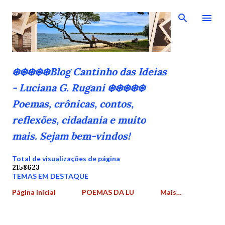
Pular para o conteúdo principal
❄️❄️❄️❄️❄️Blog Cantinho das Ideias
- Luciana G. Rugani ❄️❄️❄️❄️❄️
Poemas, crônicas, contos,
reflexões, cidadania e muito
mais. Sejam bem-vindos!
Total de visualizações de página
2
1
5
8
6
2
3
TEMAS EM DESTAQUE
Página inicial
POEMAS DA LU
Mais…