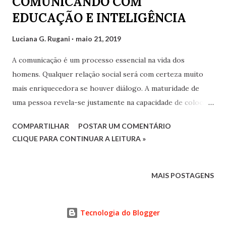
COMUNICANDO COM
EDUCAÇÃO E INTELIGÊNCIA
Luciana G. Rugani
maio 21, 2019
A comunicação é um processo essencial na vida dos
homens. Qualquer relação social será com certeza muito
mais enriquecedora se houver diálogo. A maturidade de
uma pessoa revela-se justamente na capacidade de colocar-
se no lugar do outro, respeitar suas opiniões divergentes e
COMPARTILHAR
POSTAR UM COMENTÁRIO
saber dialogar, apesar das diferenças. Hoje em dia,
CLIQUE PARA CONTINUAR A LEITURA »
principalmente com o advento do mundo virtual, onde as
pessoas não ficam mais cara a cara, olho no olho, muitos
utilizam o silêncio como resposta. Este silêncio é muito
MAIS POSTAGENS
diferente daquele outro destinado a acalmar e evitar
contendas. O silêncio ao qual muitas pessoas estão
Tecnologia do Blogger
aderindo, principalmente nas redes, é um silêncio covarde,