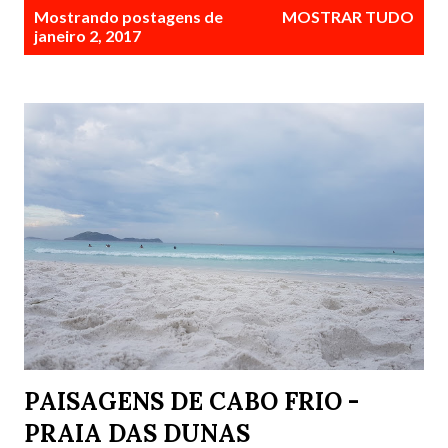
P
Mostrando postagens de
MOSTRAR TUDO
o
janeiro 2, 2017
s
t
a
g
e
n
s
PAISAGENS DE CABO FRIO -
PRAIA DAS DUNAS