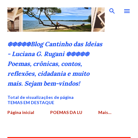
Pular para o conteúdo principal
❄️❄️❄️❄️❄️Blog Cantinho das Ideias
- Luciana G. Rugani ❄️❄️❄️❄️❄️
Poemas, crônicas, contos,
reflexões, cidadania e muito
mais. Sejam bem-vindos!
Total de visualizações de página
TEMAS EM DESTAQUE
Página inicial
POEMAS DA LU
Mais…