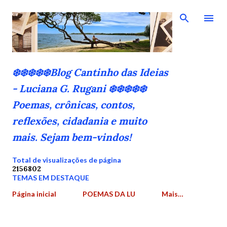
Pular para o conteúdo principal
❄️❄️❄️❄️❄️Blog Cantinho das Ideias
- Luciana G. Rugani ❄️❄️❄️❄️❄️
Poemas, crônicas, contos,
reflexões, cidadania e muito
mais. Sejam bem-vindos!
Total de visualizações de página
2
1
5
6
8
0
2
TEMAS EM DESTAQUE
Página inicial
POEMAS DA LU
Mais…