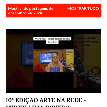
P
Mostrando postagens de
MOSTRAR TUDO
o
dezembro 24, 2024
s
t
a
g
e
n
s
10ª EDIÇÃO ARTE NA REDE -