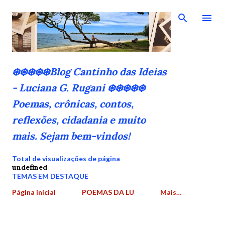
Pular para o conteúdo principal
❄️❄️❄️❄️❄️Blog Cantinho das Ideias
- Luciana G. Rugani ❄️❄️❄️❄️❄️
Poemas, crônicas, contos,
reflexões, cidadania e muito
mais. Sejam bem-vindos!
Total de visualizações de página
u
n
d
e
f
n
e
d
TEMAS EM DESTAQUE
Página inicial
POEMAS DA LU
Mais…