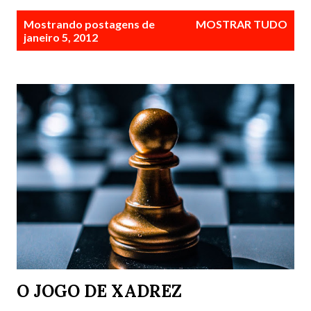
P
Mostrando postagens de
MOSTRAR TUDO
o
janeiro 5, 2012
s
t
a
g
e
n
s
O JOGO DE XADREZ