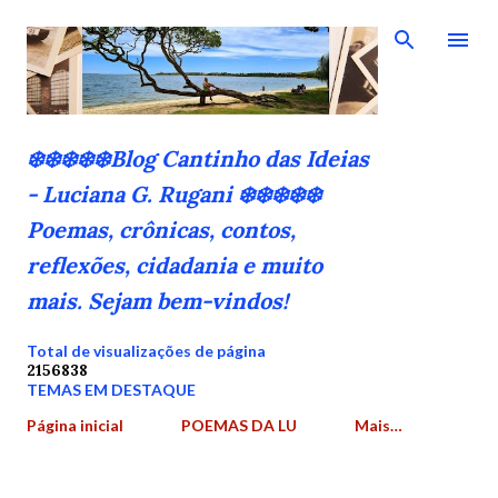
Pular para o conteúdo principal
❄️❄️❄️❄️❄️Blog Cantinho das Ideias
- Luciana G. Rugani ❄️❄️❄️❄️❄️
Poemas, crônicas, contos,
reflexões, cidadania e muito
mais. Sejam bem-vindos!
Total de visualizações de página
2
1
5
6
8
3
8
TEMAS EM DESTAQUE
Página inicial
POEMAS DA LU
Mais…