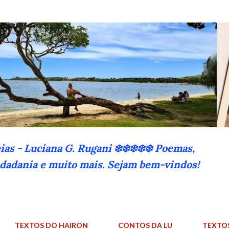
Pular para o conteúdo principal
eias - Luciana G. Rugani ❄️❄️❄️❄️❄️ Poemas,
cidadania e muito mais. Sejam bem-vindos!
TEXTOS DO HAIRON
CONTOS DA LU
TEXTO