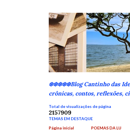
❄️❄️❄️❄️❄️Blog Cantinho das Id
crônicas, contos, reflexões, 
Total de visualizações de página
2
1
5
7
9
0
9
TEMAS EM DESTAQUE
Página inicial
POEMAS DA LU