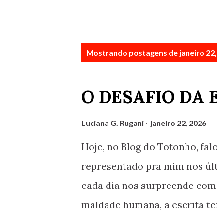
P
Mostrando postagens de janeiro 22,
o
s
O DESAFIO DA 
t
a
Luciana G. Rugani
janeiro 22, 2026
g
Hoje, no Blog do Totonho, fal
e
representado pra mim nos úl
n
cada dia nos surpreende com 
s
maldade humana, a escrita te