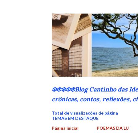
❄️❄️❄️❄️❄️Blog Cantinho das Id
crônicas, contos, reflexões, 
Total de visualizações de página
TEMAS EM DESTAQUE
Página inicial
POEMAS DA LU