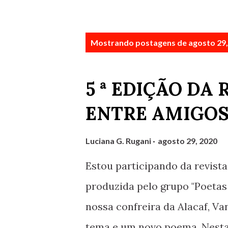
P
Mostrando postagens de agosto 29,
o
s
5 ª EDIÇÃO DA
t
ENTRE AMIGOS
a
g
Luciana G. Rugani
agosto 29, 2020
e
Estou participando da revi
n
produzida pelo grupo "Poetas d
s
nossa confreira da Alacaf, V
tema e um novo poema. Nesta