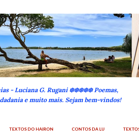
Pular para o conteúdo principal
eias - Luciana G. Rugani ❄️❄️❄️❄️❄️ Poemas,
cidadania e muito mais. Sejam bem-vindos!
TEXTOS DO HAIRON
CONTOS DA LU
TEXTO