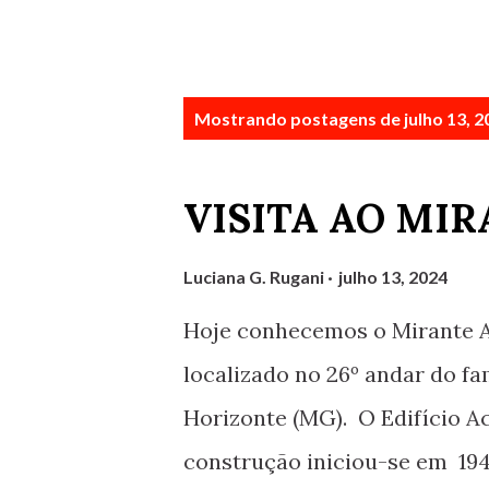
P
Mostrando postagens de julho 13, 2
o
s
VISITA AO MI
t
a
Luciana G. Rugani
julho 13, 2024
g
Hoje conhecemos o Mirante A
e
localizado no 26º andar do fa
n
Horizonte (MG). O Edifício Ac
s
construção iniciou-se em 1943