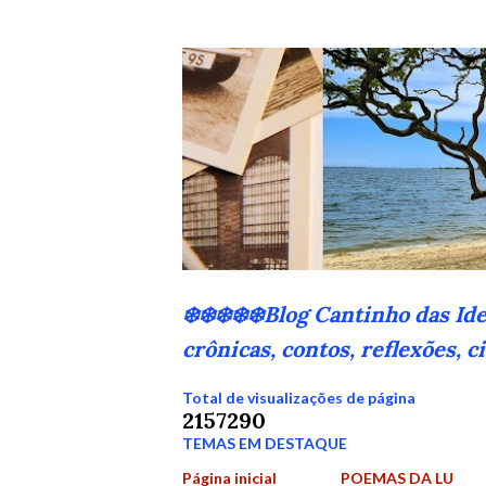
❄️❄️❄️❄️❄️Blog Cantinho das Id
crônicas, contos, reflexões, 
Total de visualizações de página
2
1
5
7
2
9
0
TEMAS EM DESTAQUE
Página inicial
POEMAS DA LU