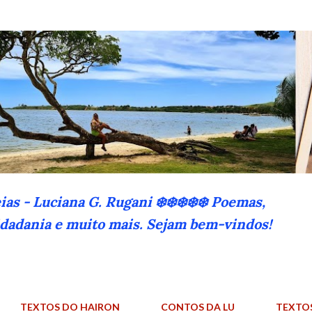
Pular para o conteúdo principal
eias - Luciana G. Rugani ❄️❄️❄️❄️❄️ Poemas,
cidadania e muito mais. Sejam bem-vindos!
TEXTOS DO HAIRON
CONTOS DA LU
TEXTO