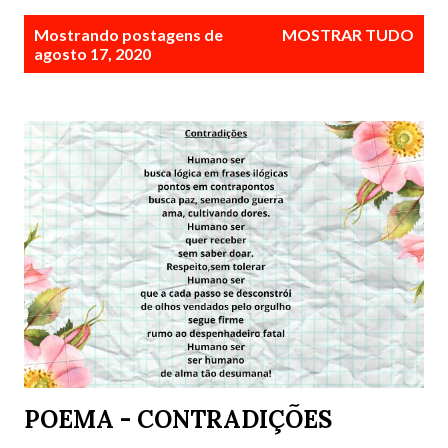
P
Mostrando postagens de
MOSTRAR TUDO
o
agosto 17, 2020
s
t
a
g
e
n
s
POEMA - CONTRADIÇÕES