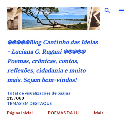
Pular para o conteúdo principal
❄️❄️❄️❄️❄️Blog Cantinho das Ideias
- Luciana G. Rugani ❄️❄️❄️❄️❄️
Poemas, crônicas, contos,
reflexões, cidadania e muito
mais. Sejam bem-vindos!
Total de visualizações de página
2
1
5
7
0
6
9
TEMAS EM DESTAQUE
Página inicial
POEMAS DA LU
Mais…