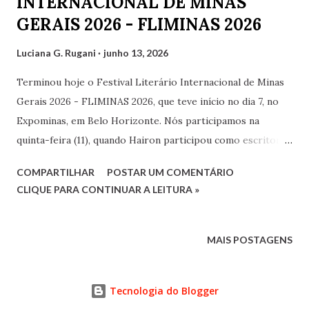
INTERNACIONAL DE MINAS
GERAIS 2026 - FLIMINAS 2026
Luciana G. Rugani
junho 13, 2026
Terminou hoje o Festival Literário Internacional de Minas
Gerais 2026 - FLIMINAS 2026, que teve início no dia 7, no
Expominas, em Belo Horizonte. Nós participamos na
quinta-feira (11), quando Hairon participou como escritor
cadastrado, com seu livro Um Passo a Mais , e eu fui como
COMPARTILHAR
POSTAR UM COMENTÁRIO
acompanhante, mas também levamos alguns exemplares do
CLIQUE PARA CONTINUAR A LEITURA »
meu livro Mar de Palavras . Na oportunidade, conhecemos
novos escritores e reencontramos colegas da literatura e
Hairon concedeu uma pequena entrevista no Palco Plin
MAIS POSTAGENS
(assista no vídeo abaixo, ao final deste texto). Aproveitamos,
ainda, para visitar, no piso inferior, os muitos stands de
Tecnologia do Blogger
editoras diversas. Hoje, no último dia, tivemos a grande