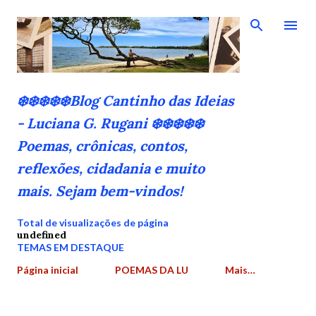
Pular para o conteúdo principal
❄️❄️❄️❄️❄️Blog Cantinho das Ideias
- Luciana G. Rugani ❄️❄️❄️❄️❄️
Poemas, crônicas, contos,
reflexões, cidadania e muito
mais. Sejam bem-vindos!
Total de visualizações de página
u
n
d
e
f
n
e
d
TEMAS EM DESTAQUE
Página inicial
POEMAS DA LU
Mais…