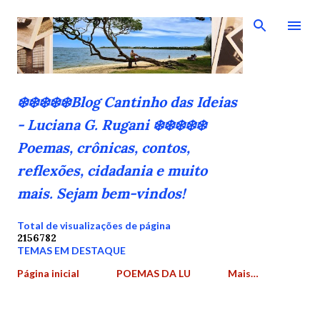
Pular para o conteúdo principal
❄️❄️❄️❄️❄️Blog Cantinho das Ideias
- Luciana G. Rugani ❄️❄️❄️❄️❄️
Poemas, crônicas, contos,
reflexões, cidadania e muito
mais. Sejam bem-vindos!
Total de visualizações de página
2
1
5
6
7
8
2
TEMAS EM DESTAQUE
Página inicial
POEMAS DA LU
Mais…