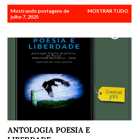
P
Mostrando postagens de
MOSTRAR TUDO
o
julho 7, 2025
s
t
a
g
e
n
s
ANTOLOGIA POESIA E