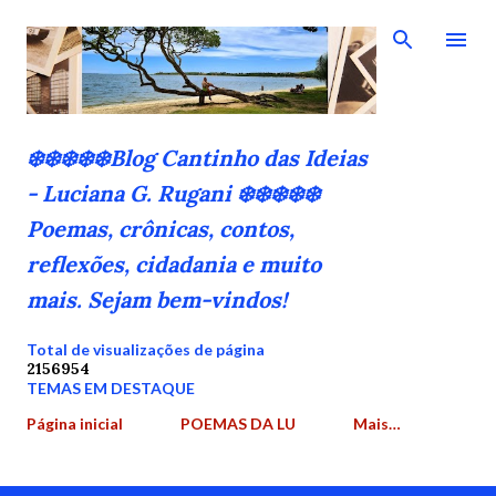
Pular para o conteúdo principal
❄️❄️❄️❄️❄️Blog Cantinho das Ideias
- Luciana G. Rugani ❄️❄️❄️❄️❄️
Poemas, crônicas, contos,
reflexões, cidadania e muito
mais. Sejam bem-vindos!
Total de visualizações de página
2
1
5
6
9
5
4
TEMAS EM DESTAQUE
Página inicial
POEMAS DA LU
Mais…