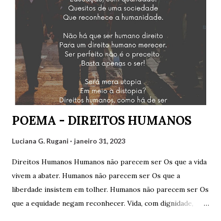
Mirtzi Lima Ribeiro e Valéria Kataki e com os convidados
Hairon Herbert, Julimar Silva, Ricardo Vianna Hoffmann e
Tarciso Martins. Agradeço a Gilvaldo Quinzeiro pelo
convite e pela oportunidade de participar de um encontro
tão engrandecedor, oportunidade que temos para aprender
muito sobre variados assuntos. Cliquem abaixo para
assistir: Luciana G. Rugani
POEMA - DIREITOS HUMANOS
Luciana G. Rugani
janeiro 31, 2023
Direitos Humanos Humanos não parecem ser Os que a vida
vivem a abater. Humanos não parecem ser Os que a
liberdade insistem em tolher. Humanos não parecem ser Os
que a equidade negam reconhecer. Vida, com dignidade,
Liberdade, com respeitabilidade, Respeito à diversidade,