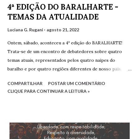
4ª EDIÇÃO DO BARALHARTE -
TEMAS DA ATUALIDADE
Luciana G. Rugani
agosto 21, 2022
Ontem, sábado, aconteceu a 4ª edição do BARALHARTE!
Trata-se de um encontro de debatedores sobre quatro
temas atuais, representados pelos quatro naipes do
baralho e por quatro regiões diferentes de nosso país.
Cada debatedor leva um tema que será debatido pelos
COMPARTILHAR
POSTAR UM COMENTÁRIO
demais e também por convidados presentes. Os
CLIQUE PARA CONTINUAR A LEITURA »
debatedores desta edição foram eu, Luciana, representando
o estado do Rio de Janeiro, Gilvaldo Quinzeiro,
representando o Maranhão e Amaro Poeta, representando
Pernambuco. Fernanda Analu, representando Santa
Catarina, em razão de um compromisso de última hora, não
pôde participar. Mas contamos também com as convidadas