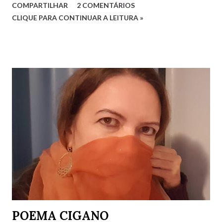
COMPARTILHAR
2 COMENTÁRIOS
Educação, com qualidade. Quesitos de uma sociedade Que
CLIQUE PARA CONTINUAR A LEITURA »
reconhece a humanidade. Não há que ser humano direito
Para um direito humano merecer. Ser perfeito não é o
preceito Basta apenas o ser! Será mera utopia Em meio à
distopia? Direitos humanos, como há de ser Onde há mais
desumano que humano ser? Luciana G. Rugani 2/9/2022
POEMA CIGANO