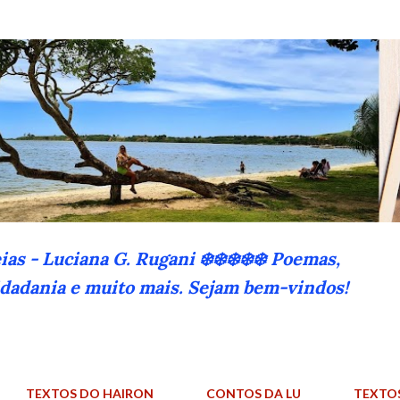
Pular para o conteúdo principal
eias - Luciana G. Rugani ❄️❄️❄️❄️❄️ Poemas,
cidadania e muito mais. Sejam bem-vindos!
TEXTOS DO HAIRON
CONTOS DA LU
TEXTO