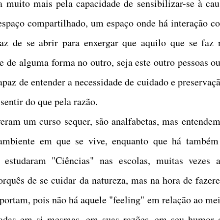
sa muito mais pela capacidade de sensibilizar-se à cau
espaço compartilhado, um espaço onde há interação c
az de se abrir para enxergar que aquilo que se faz 
e de alguma forma no outro, seja este outro pessoas ou
capaz de entender a necessidade de cuidado e preservaçã
sentir do que pela razão.
veram um curso sequer, são analfabetas, mas entendem
ambiente em que se vive, enquanto que há também
e estudaram "Ciências" nas escolas, muitas vezes a
orquês de se cuidar da natureza, mas na hora de fazer
portam, pois não há aquele "feeling" em relação ao mei
hadas em si mesmas, em suas razões, em seu humor 