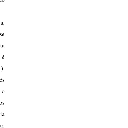
a,
se
ta
 é
),
és
 o
os
ia
r,