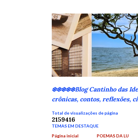
❄️❄️❄️❄️❄️Blog Cantinho das Id
crônicas, contos, reflexões, 
Total de visualizações de página
2
1
5
9
4
1
6
TEMAS EM DESTAQUE
Página inicial
POEMAS DA LU