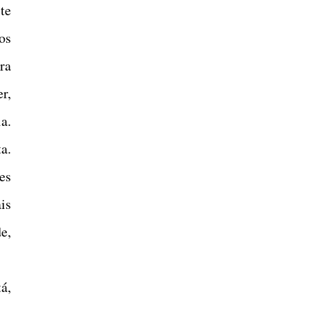
te
os
ra
r,
a.
a.
es
is
e,
á,