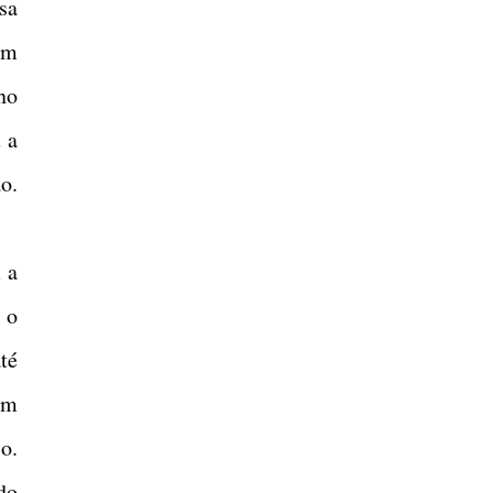
sa
om
no
 a
o.
 a
 o
té
em
o.
do