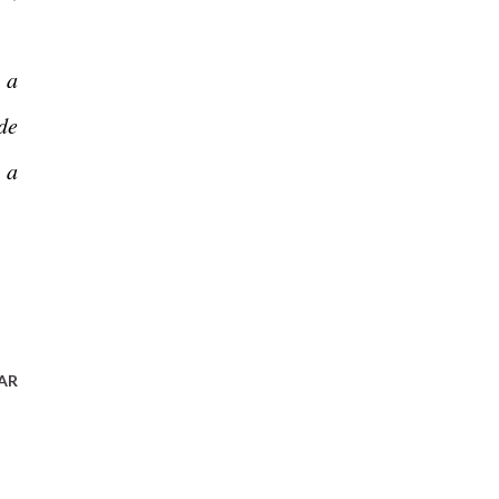
 a
de
 a
AR