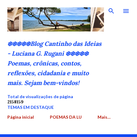
Pular para o conteúdo principal
❄️❄️❄️❄️❄️Blog Cantinho das Ideias
- Luciana G. Rugani ❄️❄️❄️❄️❄️
Poemas, crônicas, contos,
reflexões, cidadania e muito
mais. Sejam bem-vindos!
Total de visualizações de página
2
1
5
8
1
5
9
TEMAS EM DESTAQUE
Página inicial
POEMAS DA LU
Mais…