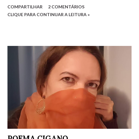
Liberdade, com respeitabilidade, Respeito à diversidade,
COMPARTILHAR
2 COMENTÁRIOS
Educação, com qualidade. Quesitos de uma sociedade Que
CLIQUE PARA CONTINUAR A LEITURA »
reconhece a humanidade. Não há que ser humano direito
Para um direito humano merecer. Ser perfeito não é o
preceito Basta apenas o ser! Será mera utopia Em meio à
distopia? Direitos humanos, como há de ser Onde há mais
desumano que humano ser? Luciana G. Rugani 2/9/2022
POEMA CIGANO