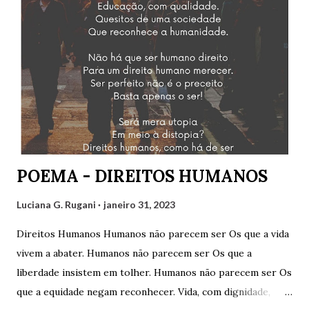
pôde participar. Mas contamos também com as convidadas
Mirtzi Lima Ribeiro e Valéria Kataki e com os convidados
Hairon Herbert, Julimar Silva, Ricardo Vianna Hoffmann e
Tarciso Martins. Agradeço a Gilvaldo Quinzeiro pelo
convite e pela oportunidade de participar de um encontro
tão engrandecedor, oportunidade que temos para aprender
muito sobre variados assuntos. Cliquem abaixo para
assistir: Luciana G. Rugani
POEMA - DIREITOS HUMANOS
Luciana G. Rugani
janeiro 31, 2023
Direitos Humanos Humanos não parecem ser Os que a vida
vivem a abater. Humanos não parecem ser Os que a
liberdade insistem em tolher. Humanos não parecem ser Os
que a equidade negam reconhecer. Vida, com dignidade,