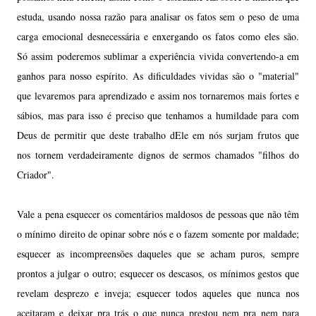
estuda, usando nossa razão para analisar os fatos sem o peso de uma
carga emocional desnecessária e enxergando os fatos como eles são.
Só assim poderemos sublimar a experiência vivida convertendo-a em
ganhos para nosso espírito. As dificuldades vividas são o "material"
que levaremos para aprendizado e assim nos tornaremos mais fortes e
sábios, mas para isso é preciso que tenhamos a humildade para com
Deus de permitir que deste trabalho dEle em nós surjam frutos que
nos tornem verdadeiramente dignos de sermos chamados "filhos do
Criador".
Vale a pena esquecer os comentários maldosos de pessoas que não têm
o mínimo direito de opinar sobre nós e o fazem somente por maldade;
esquecer as incompreensões
daqueles que
se acham puros,
sempre
prontos a julgar
o o
utro;
esquecer os descasos, os mínimos gestos que
revelam desprezo e inveja; esquecer todos aqueles que nunca nos
aceitaram e deixar pra trás o que nunca prestou nem pra nem para