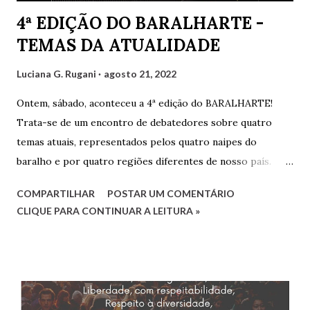
4ª EDIÇÃO DO BARALHARTE -
TEMAS DA ATUALIDADE
Luciana G. Rugani
agosto 21, 2022
Ontem, sábado, aconteceu a 4ª edição do BARALHARTE!
Trata-se de um encontro de debatedores sobre quatro
temas atuais, representados pelos quatro naipes do
baralho e por quatro regiões diferentes de nosso país.
Cada debatedor leva um tema que será debatido pelos
COMPARTILHAR
POSTAR UM COMENTÁRIO
demais e também por convidados presentes. Os
CLIQUE PARA CONTINUAR A LEITURA »
debatedores desta edição foram eu, Luciana, representando
o estado do Rio de Janeiro, Gilvaldo Quinzeiro,
representando o Maranhão e Amaro Poeta, representando
Pernambuco. Fernanda Analu, representando Santa
Catarina, em razão de um compromisso de última hora, não