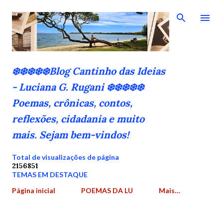
Pular para o conteúdo principal
❄️❄️❄️❄️❄️Blog Cantinho das Ideias
- Luciana G. Rugani ❄️❄️❄️❄️❄️
Poemas, crônicas, contos,
reflexões, cidadania e muito
mais. Sejam bem-vindos!
Total de visualizações de página
2
1
5
6
8
5
1
TEMAS EM DESTAQUE
Página inicial
POEMAS DA LU
Mais…