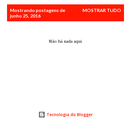
P
Mostrando postagens de
MOSTRAR TUDO
o
junho 25, 2016
s
t
a
Não há nada aqui.
g
e
n
s
Tecnologia do Blogger