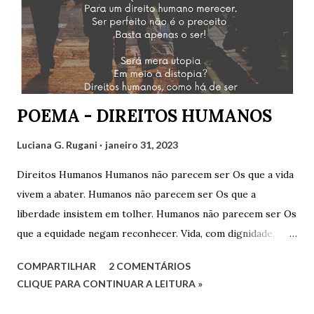
Tarciso Martins. Agradeço a Gilvaldo Quinzeiro pelo
convite e pela oportunidade de participar de um encontro
tão engrandecedor, oportunidade que temos para aprender
muito sobre variados assuntos. Cliquem abaixo para
assistir: Luciana G. Rugani
POEMA - DIREITOS HUMANOS
Luciana G. Rugani
janeiro 31, 2023
Direitos Humanos Humanos não parecem ser Os que a vida
vivem a abater. Humanos não parecem ser Os que a
liberdade insistem em tolher. Humanos não parecem ser Os
que a equidade negam reconhecer. Vida, com dignidade,
Liberdade, com respeitabilidade, Respeito à diversidade,
COMPARTILHAR
2 COMENTÁRIOS
Educação, com qualidade. Quesitos de uma sociedade Que
CLIQUE PARA CONTINUAR A LEITURA »
reconhece a humanidade. Não há que ser humano direito
Para um direito humano merecer. Ser perfeito não é o