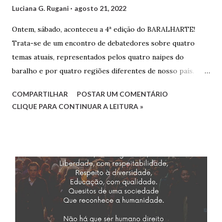
Luciana G. Rugani
agosto 21, 2022
Ontem, sábado, aconteceu a 4ª edição do BARALHARTE!
Trata-se de um encontro de debatedores sobre quatro
temas atuais, representados pelos quatro naipes do
baralho e por quatro regiões diferentes de nosso país.
Cada debatedor leva um tema que será debatido pelos
COMPARTILHAR
POSTAR UM COMENTÁRIO
demais e também por convidados presentes. Os
CLIQUE PARA CONTINUAR A LEITURA »
debatedores desta edição foram eu, Luciana, representando
o estado do Rio de Janeiro, Gilvaldo Quinzeiro,
representando o Maranhão e Amaro Poeta, representando
Pernambuco. Fernanda Analu, representando Santa
Catarina, em razão de um compromisso de última hora, não
pôde participar. Mas contamos também com as convidadas
Mirtzi Lima Ribeiro e Valéria Kataki e com os convidados
Hairon Herbert, Julimar Silva, Ricardo Vianna Hoffmann e