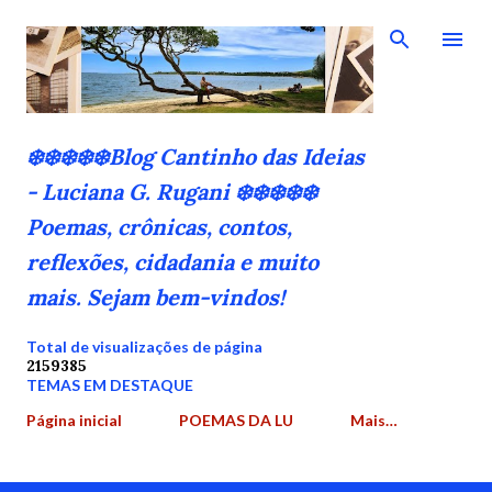
Pular para o conteúdo principal
❄️❄️❄️❄️❄️Blog Cantinho das Ideias
- Luciana G. Rugani ❄️❄️❄️❄️❄️
Poemas, crônicas, contos,
reflexões, cidadania e muito
mais. Sejam bem-vindos!
Total de visualizações de página
2
1
5
9
3
8
5
TEMAS EM DESTAQUE
Página inicial
POEMAS DA LU
Mais…