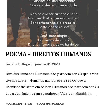
Mirtzi Lima Ribeiro e Valéria Kataki e com os convidados
Hairon Herbert, Julimar Silva, Ricardo Vianna Hoffmann e
Tarciso Martins. Agradeço a Gilvaldo Quinzeiro pelo
convite e pela oportunidade de participar de um encontro
tão engrandecedor, oportunidade que temos para aprender
muito sobre variados assuntos. Cliquem abaixo para
assistir: Luciana G. Rugani
POEMA - DIREITOS HUMANOS
Luciana G. Rugani
janeiro 31, 2023
Direitos Humanos Humanos não parecem ser Os que a vida
vivem a abater. Humanos não parecem ser Os que a
liberdade insistem em tolher. Humanos não parecem ser Os
que a equidade negam reconhecer. Vida, com dignidade,
Liberdade, com respeitabilidade, Respeito à diversidade,
COMPARTILHAR
2 COMENTÁRIOS