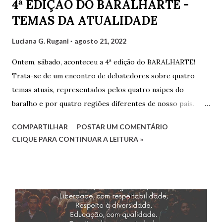
4ª EDIÇÃO DO BARALHARTE -
TEMAS DA ATUALIDADE
Luciana G. Rugani
agosto 21, 2022
Ontem, sábado, aconteceu a 4ª edição do BARALHARTE!
Trata-se de um encontro de debatedores sobre quatro
temas atuais, representados pelos quatro naipes do
baralho e por quatro regiões diferentes de nosso país.
Cada debatedor leva um tema que será debatido pelos
COMPARTILHAR
POSTAR UM COMENTÁRIO
demais e também por convidados presentes. Os
CLIQUE PARA CONTINUAR A LEITURA »
debatedores desta edição foram eu, Luciana, representando
o estado do Rio de Janeiro, Gilvaldo Quinzeiro,
representando o Maranhão e Amaro Poeta, representando
Pernambuco. Fernanda Analu, representando Santa
Catarina, em razão de um compromisso de última hora, não
pôde participar. Mas contamos também com as convidadas