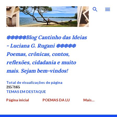
Pular para o conteúdo principal
❄️❄️❄️❄️❄️Blog Cantinho das Ideias
- Luciana G. Rugani ❄️❄️❄️❄️❄️
Poemas, crônicas, contos,
reflexões, cidadania e muito
mais. Sejam bem-vindos!
Total de visualizações de página
2
1
5
7
1
6
5
TEMAS EM DESTAQUE
Página inicial
POEMAS DA LU
Mais…