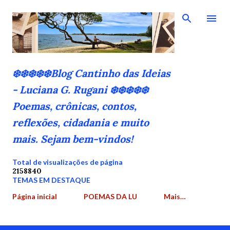
Pular para o conteúdo principal
❄️❄️❄️❄️❄️Blog Cantinho das Ideias
- Luciana G. Rugani ❄️❄️❄️❄️❄️
Poemas, crônicas, contos,
reflexões, cidadania e muito
mais. Sejam bem-vindos!
Total de visualizações de página
2
1
5
8
8
4
0
TEMAS EM DESTAQUE
Página inicial
POEMAS DA LU
Mais…