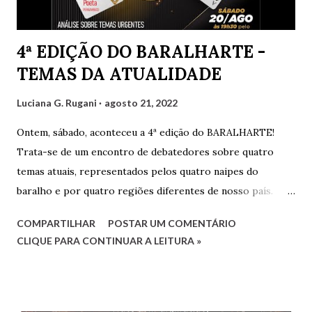
4ª EDIÇÃO DO BARALHARTE -
TEMAS DA ATUALIDADE
Luciana G. Rugani
agosto 21, 2022
Ontem, sábado, aconteceu a 4ª edição do BARALHARTE!
Trata-se de um encontro de debatedores sobre quatro
temas atuais, representados pelos quatro naipes do
baralho e por quatro regiões diferentes de nosso país.
Cada debatedor leva um tema que será debatido pelos
COMPARTILHAR
POSTAR UM COMENTÁRIO
demais e também por convidados presentes. Os
CLIQUE PARA CONTINUAR A LEITURA »
debatedores desta edição foram eu, Luciana, representando
o estado do Rio de Janeiro, Gilvaldo Quinzeiro,
representando o Maranhão e Amaro Poeta, representando
Pernambuco. Fernanda Analu, representando Santa