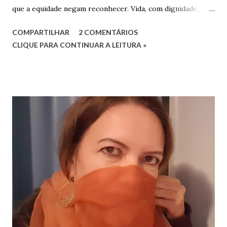
que a equidade negam reconhecer. Vida, com dignidade,
Liberdade, com respeitabilidade, Respeito à diversidade,
COMPARTILHAR
2 COMENTÁRIOS
Educação, com qualidade. Quesitos de uma sociedade Que
CLIQUE PARA CONTINUAR A LEITURA »
reconhece a humanidade. Não há que ser humano direito
Para um direito humano merecer. Ser perfeito não é o
preceito Basta apenas o ser! Será mera utopia Em meio à
distopia? Direitos humanos, como há de ser Onde há mais
desumano que humano ser? Luciana G. Rugani 2/9/2022