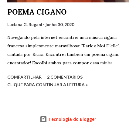
POEMA CIGANO
Luciana G. Rugani
junho 30, 2020
Navegando pela internet encontrei uma música cigana
francesa simplesmente maravilhosa: "Parlez Moi D'elle",
cantada por Ricão. Encontrei também um poema cigano
encantador! Escolhi ambos para compor essa minha
postagem que fica como uma singela homenagem ao povo
COMPARTILHAR
2 COMENTÁRIOS
cigano. Abaixo da foto segue o vídeo com a música e o
CLIQUE PARA CONTINUAR A LEITURA »
poema logo abaixo. Assistam ao vídeo e leiam o poema. São
maravilhosos! POEMA CIGANO Sou como o vento livre a
voar. Sou como folha solta, a dançar no ar. Sou como uma
nuvem que corre ligeira. Trago um doce fascínio em meu
Tecnologia do Blogger
olhar. Sou como a brisa do mar, que chega bem de
mansinho. Sou réstia de sol nascente, sou uma cigana