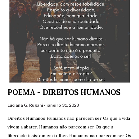
Catarina, em razão de um compromisso de última hora, não
pôde participar. Mas contamos também com as convidadas
Mirtzi Lima Ribeiro e Valéria Kataki e com os convidados
Hairon Herbert, Julimar Silva, Ricardo Vianna Hoffmann e
Tarciso Martins. Agradeço a Gilvaldo Quinzeiro pelo
convite e pela oportunidade de participar de um encontro
tão engrandecedor, oportunidade que temos para aprender
muito sobre variados assuntos. Cliquem abaixo para
assistir: Luciana G. Rugani
POEMA - DIREITOS HUMANOS
Luciana G. Rugani
janeiro 31, 2023
Direitos Humanos Humanos não parecem ser Os que a vida
vivem a abater. Humanos não parecem ser Os que a
liberdade insistem em tolher. Humanos não parecem ser Os