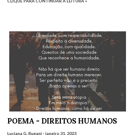
CLIQUE PARA CONTINUAR A LEITURA »
debatedores desta edição foram eu, Luciana, representando
o estado do Rio de Janeiro, Gilvaldo Quinzeiro,
representando o Maranhão e Amaro Poeta, representando
Pernambuco. Fernanda Analu, representando Santa
Catarina, em razão de um compromisso de última hora, não
pôde participar. Mas contamos também com as convidadas
Mirtzi Lima Ribeiro e Valéria Kataki e com os convidados
Hairon Herbert, Julimar Silva, Ricardo Vianna Hoffmann e
Tarciso Martins. Agradeço a Gilvaldo Quinzeiro pelo
convite e pela oportunidade de participar de um encontro
tão engrandecedor, oportunidade que temos para aprender
muito sobre variados assuntos. Cliquem abaixo para
assistir: Luciana G. Rugani
POEMA - DIREITOS HUMANOS
Luciana G. Rugani
janeiro 31, 2023