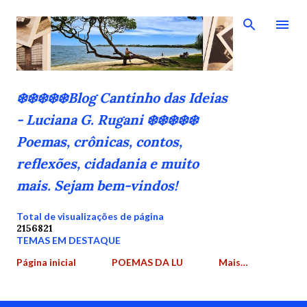
Pular para o conteúdo principal
❄️❄️❄️❄️❄️Blog Cantinho das Ideias
- Luciana G. Rugani ❄️❄️❄️❄️❄️
Poemas, crônicas, contos,
reflexões, cidadania e muito
mais. Sejam bem-vindos!
Total de visualizações de página
2
1
5
6
8
2
1
TEMAS EM DESTAQUE
Página inicial
POEMAS DA LU
Mais…