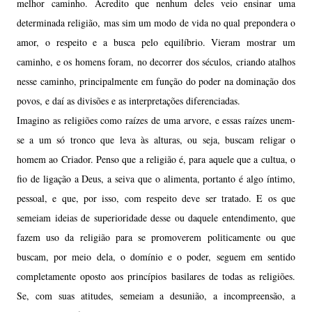
melhor caminho. Acredito que nenhum deles veio ensinar uma
determinada religião, mas sim um modo de vida no qual prepondera o
amor, o respeito e a busca pelo equilíbrio. Vieram mostrar um
caminho, e os homens foram, no decorrer dos séculos, criando atalhos
nesse caminho, principalmente em função do poder na dominação dos
povos, e daí as divisões e as interpretações diferenciadas.
Imagino as religiões como raízes de uma arvore, e essas raízes unem-
se a um só tronco que leva às alturas, ou seja, buscam religar o
homem ao Criador. Penso que a religião é, para aquele que a cultua, o
fio de ligação a Deus, a seiva que o alimenta, portanto é algo íntimo,
pessoal, e que, por isso, com respeito deve ser tratado. E os que
semeiam ideias de superioridade desse ou daquele entendimento, que
fazem uso da religião para se promoverem politicamente ou que
buscam, por meio dela, o domínio e o poder, seguem em sentido
completamente oposto aos princípios basilares de todas as religiões.
Se, com suas atitudes, semeiam a desunião, a incompreensão, a