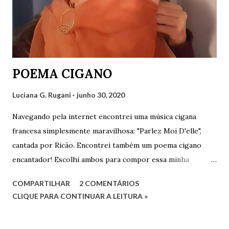
POEMA CIGANO
Luciana G. Rugani
junho 30, 2020
Navegando pela internet encontrei uma música cigana
francesa simplesmente maravilhosa: "Parlez Moi D'elle",
cantada por Ricão. Encontrei também um poema cigano
encantador! Escolhi ambos para compor essa minha
postagem que fica como uma singela homenagem ao povo
COMPARTILHAR
2 COMENTÁRIOS
cigano. Abaixo da foto segue o vídeo com a música e o
CLIQUE PARA CONTINUAR A LEITURA »
poema logo abaixo. Assistam ao vídeo e leiam o poema. São
maravilhosos! POEMA CIGANO Sou como o vento livre a