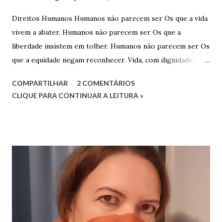
Direitos Humanos Humanos não parecem ser Os que a vida
vivem a abater. Humanos não parecem ser Os que a
liberdade insistem em tolher. Humanos não parecem ser Os
que a equidade negam reconhecer. Vida, com dignidade,
Liberdade, com respeitabilidade, Respeito à diversidade,
COMPARTILHAR
2 COMENTÁRIOS
Educação, com qualidade. Quesitos de uma sociedade Que
CLIQUE PARA CONTINUAR A LEITURA »
reconhece a humanidade. Não há que ser humano direito
Para um direito humano merecer. Ser perfeito não é o
preceito Basta apenas o ser! Será mera utopia Em meio à
distopia? Direitos humanos, como há de ser Onde há mais
desumano que humano ser? Luciana G. Rugani 2/9/2022