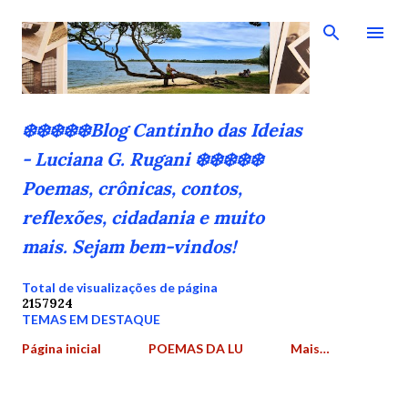
Pular para o conteúdo principal
❄️❄️❄️❄️❄️Blog Cantinho das Ideias
- Luciana G. Rugani ❄️❄️❄️❄️❄️
Poemas, crônicas, contos,
reflexões, cidadania e muito
mais. Sejam bem-vindos!
Total de visualizações de página
2
1
5
7
9
2
4
TEMAS EM DESTAQUE
Página inicial
POEMAS DA LU
Mais…