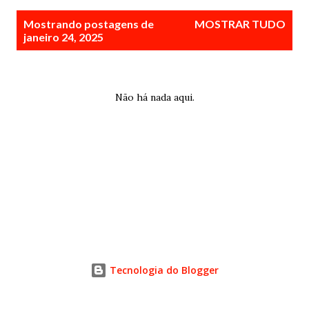
P
Mostrando postagens de
MOSTRAR TUDO
o
janeiro 24, 2025
s
t
a
Não há nada aqui.
g
e
n
s
Tecnologia do Blogger