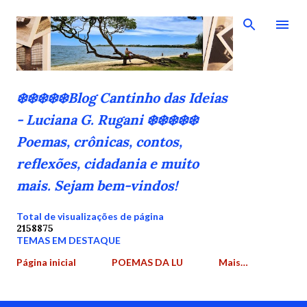
Pular para o conteúdo principal
❄️❄️❄️❄️❄️Blog Cantinho das Ideias
- Luciana G. Rugani ❄️❄️❄️❄️❄️
Poemas, crônicas, contos,
reflexões, cidadania e muito
mais. Sejam bem-vindos!
Total de visualizações de página
2
1
5
8
8
7
5
TEMAS EM DESTAQUE
Página inicial
POEMAS DA LU
Mais…