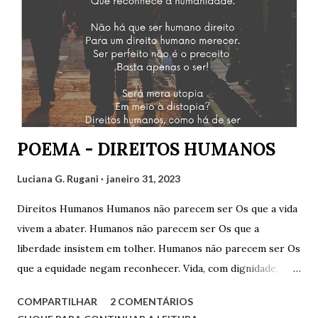
Hairon Herbert, Julimar Silva, Ricardo Vianna Hoffmann e
Tarciso Martins. Agradeço a Gilvaldo Quinzeiro pelo
convite e pela oportunidade de participar de um encontro
tão engrandecedor, oportunidade que temos para aprender
muito sobre variados assuntos. Cliquem abaixo para
assistir: Luciana G. Rugani
POEMA - DIREITOS HUMANOS
Luciana G. Rugani
janeiro 31, 2023
Direitos Humanos Humanos não parecem ser Os que a vida
vivem a abater. Humanos não parecem ser Os que a
liberdade insistem em tolher. Humanos não parecem ser Os
que a equidade negam reconhecer. Vida, com dignidade,
Liberdade, com respeitabilidade, Respeito à diversidade,
COMPARTILHAR
2 COMENTÁRIOS
Educação, com qualidade. Quesitos de uma sociedade Que