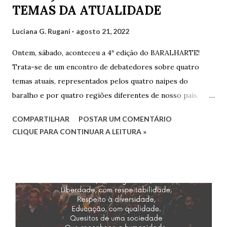
TEMAS DA ATUALIDADE
Luciana G. Rugani
agosto 21, 2022
Ontem, sábado, aconteceu a 4ª edição do BARALHARTE!
Trata-se de um encontro de debatedores sobre quatro
temas atuais, representados pelos quatro naipes do
baralho e por quatro regiões diferentes de nosso país.
Cada debatedor leva um tema que será debatido pelos
COMPARTILHAR
POSTAR UM COMENTÁRIO
demais e também por convidados presentes. Os
CLIQUE PARA CONTINUAR A LEITURA »
debatedores desta edição foram eu, Luciana, representando
o estado do Rio de Janeiro, Gilvaldo Quinzeiro,
representando o Maranhão e Amaro Poeta, representando
Pernambuco. Fernanda Analu, representando Santa
Catarina, em razão de um compromisso de última hora, não
pôde participar. Mas contamos também com as convidadas
Mirtzi Lima Ribeiro e Valéria Kataki e com os convidados