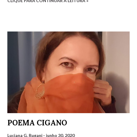
CLIQUE PARA CONTINUAR A LEITURA »
reconhece a humanidade. Não há que ser humano direito
Para um direito humano merecer. Ser perfeito não é o
preceito Basta apenas o ser! Será mera utopia Em meio à
distopia? Direitos humanos, como há de ser Onde há mais
desumano que humano ser? Luciana G. Rugani 2/9/2022
POEMA CIGANO
Luciana G. Rugani
junho 30, 2020