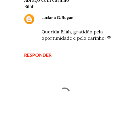
Abraço com carinho
Biláh
Luciana G. Rugani
23 de fevereiro de 2026 às 23:33
Querida Biláh, gratidão pela
oportunidade e pelo carinho! 💐
RESPONDER