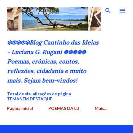
Pular para o conteúdo principal
❄️❄️❄️❄️❄️Blog Cantinho das Ideias
- Luciana G. Rugani ❄️❄️❄️❄️❄️
Poemas, crônicas, contos,
reflexões, cidadania e muito
mais. Sejam bem-vindos!
Total de visualizações de página
TEMAS EM DESTAQUE
Página inicial
POEMAS DA LU
Mais…