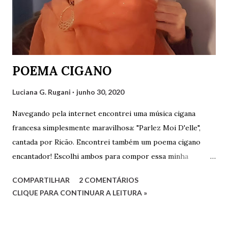
POEMA CIGANO
Luciana G. Rugani
junho 30, 2020
Navegando pela internet encontrei uma música cigana
francesa simplesmente maravilhosa: "Parlez Moi D'elle",
cantada por Ricão. Encontrei também um poema cigano
encantador! Escolhi ambos para compor essa minha
postagem que fica como uma singela homenagem ao povo
COMPARTILHAR
2 COMENTÁRIOS
cigano. Abaixo da foto segue o vídeo com a música e o
CLIQUE PARA CONTINUAR A LEITURA »
poema logo abaixo. Assistam ao vídeo e leiam o poema. São
maravilhosos! POEMA CIGANO Sou como o vento livre a
voar. Sou como folha solta, a dançar no ar. Sou como uma