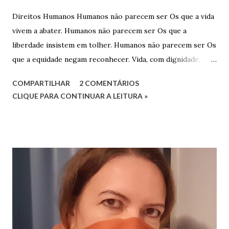
Direitos Humanos Humanos não parecem ser Os que a vida
vivem a abater. Humanos não parecem ser Os que a
liberdade insistem em tolher. Humanos não parecem ser Os
que a equidade negam reconhecer. Vida, com dignidade,
Liberdade, com respeitabilidade, Respeito à diversidade,
COMPARTILHAR
2 COMENTÁRIOS
Educação, com qualidade. Quesitos de uma sociedade Que
CLIQUE PARA CONTINUAR A LEITURA »
reconhece a humanidade. Não há que ser humano direito
Para um direito humano merecer. Ser perfeito não é o
preceito Basta apenas o ser! Será mera utopia Em meio à
distopia? Direitos humanos, como há de ser Onde há mais
desumano que humano ser? Luciana G. Rugani 2/9/2022