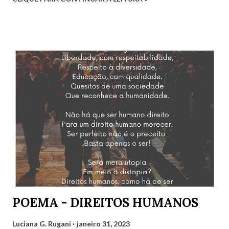
debatedores desta edição foram eu, Luciana, representando
o estado do Rio de Janeiro, Gilvaldo Quinzeiro,
representando o Maranhão e Amaro Poeta, representando
Pernambuco. Fernanda Analu, representando Santa
Catarina, em razão de um compromisso de última hora, não
pôde participar. Mas contamos também com as convidadas
Mirtzi Lima Ribeiro e Valéria Kataki e com os convidados
Hairon Herbert, Julimar Silva, Ricardo Vianna Hoffmann e
Tarciso Martins. Agradeço a Gilvaldo Quinzeiro pelo
convite e pela oportunidade de participar de um encontro
tão engrandecedor, oportunidade que temos para aprender
muito sobre variados assuntos. Cliquem abaixo para
assistir: Luciana G. Rugani
POEMA - DIREITOS HUMANOS
Luciana G. Rugani
janeiro 31, 2023