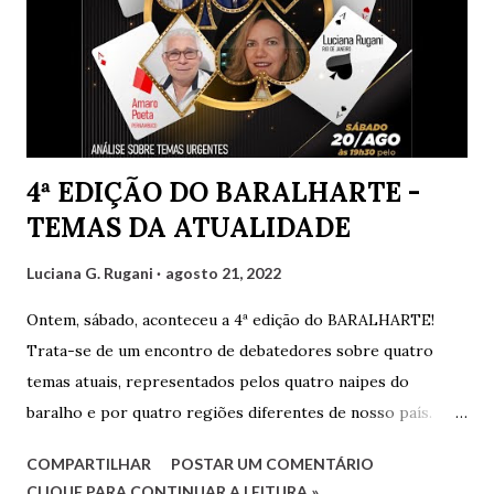
4ª EDIÇÃO DO BARALHARTE -
TEMAS DA ATUALIDADE
Luciana G. Rugani
agosto 21, 2022
Ontem, sábado, aconteceu a 4ª edição do BARALHARTE!
Trata-se de um encontro de debatedores sobre quatro
temas atuais, representados pelos quatro naipes do
baralho e por quatro regiões diferentes de nosso país.
Cada debatedor leva um tema que será debatido pelos
COMPARTILHAR
POSTAR UM COMENTÁRIO
demais e também por convidados presentes. Os
CLIQUE PARA CONTINUAR A LEITURA »