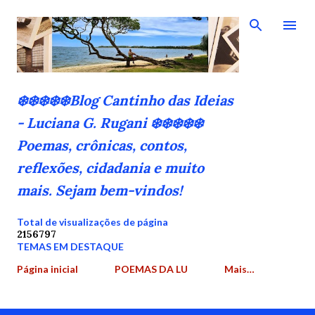
Pular para o conteúdo principal
❄️❄️❄️❄️❄️Blog Cantinho das Ideias
- Luciana G. Rugani ❄️❄️❄️❄️❄️
Poemas, crônicas, contos,
reflexões, cidadania e muito
mais. Sejam bem-vindos!
Total de visualizações de página
2
1
5
6
7
9
7
TEMAS EM DESTAQUE
Página inicial
POEMAS DA LU
Mais…