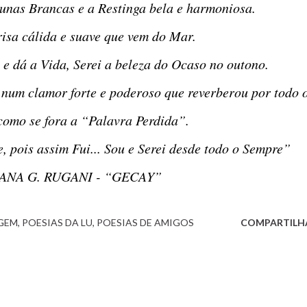
s Dunas Brancas e a Restinga bela e harmoniosa.
Brisa cálida e suave que vem do Mar.
e e dá a Vida, Serei a beleza do Ocaso no outono.
como se fora a “Palavra Perdida”.
e, pois assim Fui... Sou e Serei desde todo o Sempre”
IANA G. RUGANI - “GECAY”
GEM
POESIAS DA LU
POESIAS DE AMIGOS
COMPARTILH
às 15:34