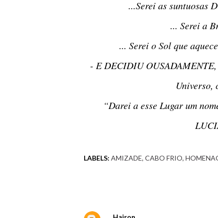
...Serei as suntuosa
... Serei a 
... Serei o Sol que aquec
- E DECIDIU OUSADAMENTE, num clamor forte e poderoso que reverberou por todo o
Universo, 
“Darei a esse Lugar um nom
LUC
LABELS:
AMIZADE
CABO FRIO
HOMENA
Comentários
Hairon
9 de novembro de 2019 