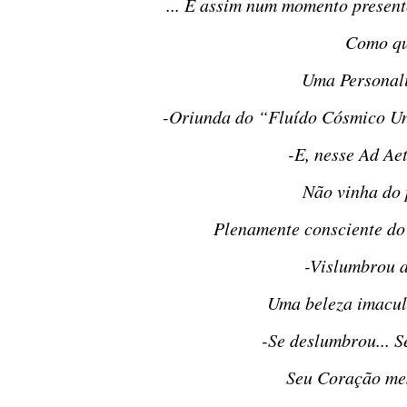
... E assim num momento present
Como q
Uma Personal
-Oriunda do “Fluído Cósmico Un
-E, nesse Ad Ae
Não vinha do
Plenamente consciente do
-Vislumbrou 
Uma beleza imacul
-Se deslumbrou... 
Seu Coração me