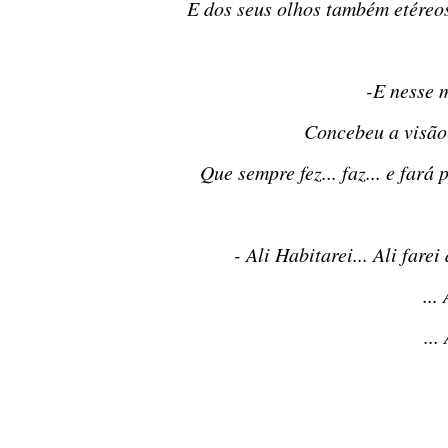
E dos seus olhos também etéreos, lágrimas de júbilo rolaram por sua face, ainda por se
-E nesse
Concebeu a visão
Que sempre fez... faz... e fa
- Ali Habitarei... Ali far
...
...