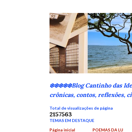
❄️❄️❄️❄️❄️Blog Cantinho das Id
crônicas, contos, reflexões, 
Total de visualizações de página
2
1
5
7
5
6
3
TEMAS EM DESTAQUE
Página inicial
POEMAS DA LU