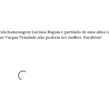
bro de 2019 às 09:45
cida homenagem Luciana Rugani é partindo de uma alma t
é Vargas Trindade,não poderia ser melhor. Parabéns!