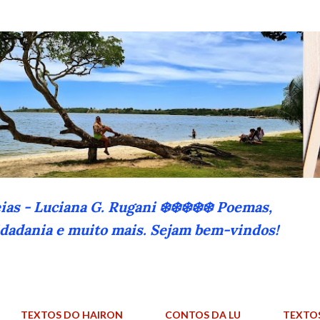
Pular para o conteúdo principal
eias - Luciana G. Rugani ❄️❄️❄️❄️❄️ Poemas,
cidadania e muito mais. Sejam bem-vindos!
TEXTOS DO HAIRON
CONTOS DA LU
TEXTO