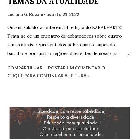
TEMAS DA ATUALIDADE
Luciana G. Rugani
agosto 21, 2022
Ontem, sábado, aconteceu a 4ª edição do BARALHARTE!
Trata-se de um encontro de debatedores sobre quatro
temas atuais, representados pelos quatro naipes do
baralho e por quatro regiões diferentes de nosso país.
Cada debatedor leva um tema que será debatido pelos
COMPARTILHAR
POSTAR UM COMENTÁRIO
demais e também por convidados presentes. Os
CLIQUE PARA CONTINUAR A LEITURA »
debatedores desta edição foram eu, Luciana, representando
o estado do Rio de Janeiro, Gilvaldo Quinzeiro,
representando o Maranhão e Amaro Poeta, representando
Pernambuco. Fernanda Analu, representando Santa
Catarina, em razão de um compromisso de última hora, não
pôde participar. Mas contamos também com as convidadas
Mirtzi Lima Ribeiro e Valéria Kataki e com os convidados