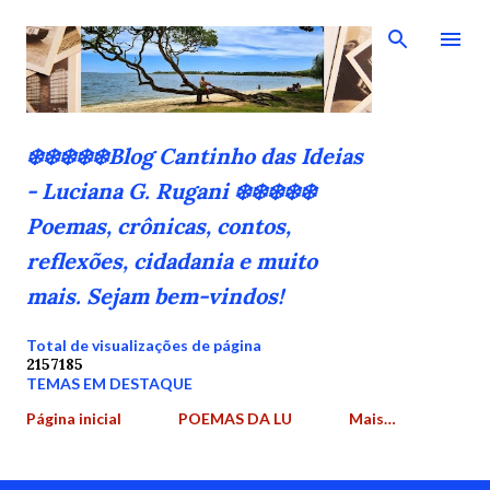
Pular para o conteúdo principal
❄️❄️❄️❄️❄️Blog Cantinho das Ideias
- Luciana G. Rugani ❄️❄️❄️❄️❄️
Poemas, crônicas, contos,
reflexões, cidadania e muito
mais. Sejam bem-vindos!
Total de visualizações de página
2
1
5
7
1
8
5
TEMAS EM DESTAQUE
Página inicial
POEMAS DA LU
Mais…