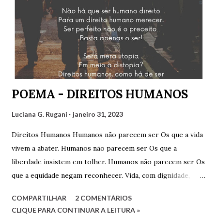
Hairon Herbert, Julimar Silva, Ricardo Vianna Hoffmann e
Tarciso Martins. Agradeço a Gilvaldo Quinzeiro pelo
convite e pela oportunidade de participar de um encontro
tão engrandecedor, oportunidade que temos para aprender
muito sobre variados assuntos. Cliquem abaixo para
assistir: Luciana G. Rugani
POEMA - DIREITOS HUMANOS
Luciana G. Rugani
janeiro 31, 2023
Direitos Humanos Humanos não parecem ser Os que a vida
vivem a abater. Humanos não parecem ser Os que a
liberdade insistem em tolher. Humanos não parecem ser Os
que a equidade negam reconhecer. Vida, com dignidade,
Liberdade, com respeitabilidade, Respeito à diversidade,
COMPARTILHAR
2 COMENTÁRIOS
Educação, com qualidade. Quesitos de uma sociedade Que
CLIQUE PARA CONTINUAR A LEITURA »
reconhece a humanidade. Não há que ser humano direito