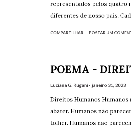
representados pelos quatro n
diferentes de nosso país. Ca
debatido pelos demais e tam
COMPARTILHAR
POSTAR UM COMEN
debatedores desta edição fo
do Rio de Janeiro, Gilvaldo 
Amaro Poeta, representando
POEMA - DIRE
representando Santa Catari
última hora, não pôde parti
Luciana G. Rugani
janeiro 31, 2023
convidadas Mirtzi Lima Ribei
Direitos Humanos Humanos n
Hairon Herbert, Julimar Silv
abater. Humanos não parecem
Martins. Agradeço a Gilvaldo
tolher. Humanos não parece