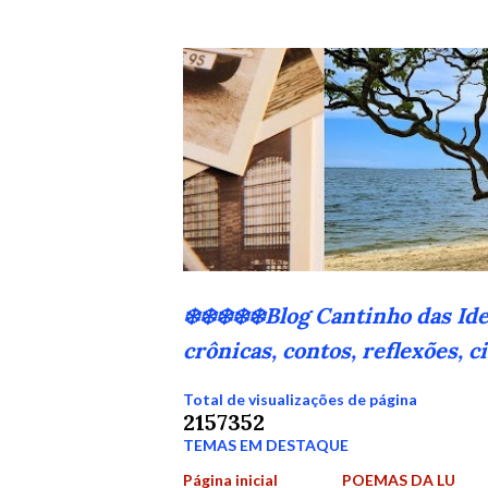
❄️❄️❄️❄️❄️Blog Cantinho das Id
crônicas, contos, reflexões, 
Total de visualizações de página
2
1
5
7
3
5
2
TEMAS EM DESTAQUE
Página inicial
POEMAS DA LU