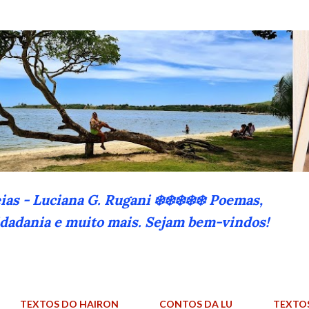
Pular para o conteúdo principal
eias - Luciana G. Rugani ❄️❄️❄️❄️❄️ Poemas,
cidadania e muito mais. Sejam bem-vindos!
TEXTOS DO HAIRON
CONTOS DA LU
TEXTO