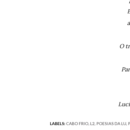
O 
P
Luc
LABELS:
CABO FRIO
L2
POESIAS DA LU