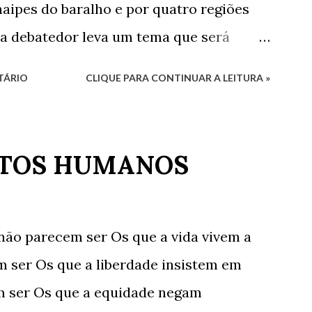
aipes do baralho e por quatro regiões
da debatedor leva um tema que será
bém por convidados presentes. Os
TÁRIO
CLIQUE PARA CONTINUAR A LEITURA »
ram eu, Luciana, representando o estado
Quinzeiro, representando o Maranhão e
 Pernambuco. Fernanda Analu,
ITOS HUMANOS
na, em razão de um compromisso de
cipar. Mas contamos também com as
ro e Valéria Kataki e com os convidados
ão parecem ser Os que a vida vivem a
a, Ricardo Vianna Hoffmann e Tarciso
 ser Os que a liberdade insistem em
 Quinzeiro pelo convite e pela
m ser Os que a equidade negam