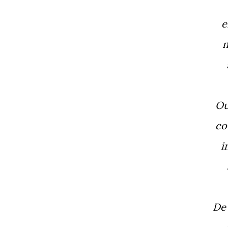
O
c
D