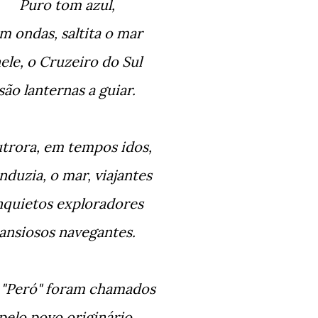
Puro tom azul,
em ondas, saltita o mar
nele, o Cruzeiro do Sul
são lanternas a guiar.
utrora, em tempos idos,
onduzia, o mar, viajantes
inquietos exploradores
ansiosos navegantes.
e "Peró" foram chamados
pelo povo originário.