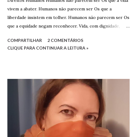
Direitos Humanos Humanos não parecem ser Os que a vida
vivem a abater. Humanos não parecem ser Os que a
liberdade insistem em tolher. Humanos não parecem ser Os
que a equidade negam reconhecer. Vida, com dignidade,
Liberdade, com respeitabilidade, Respeito à diversidade,
COMPARTILHAR
2 COMENTÁRIOS
Educação, com qualidade. Quesitos de uma sociedade Que
CLIQUE PARA CONTINUAR A LEITURA »
reconhece a humanidade. Não há que ser humano direito
Para um direito humano merecer. Ser perfeito não é o
preceito Basta apenas o ser! Será mera utopia Em meio à
distopia? Direitos humanos, como há de ser Onde há mais
desumano que humano ser? Luciana G. Rugani 2/9/2022