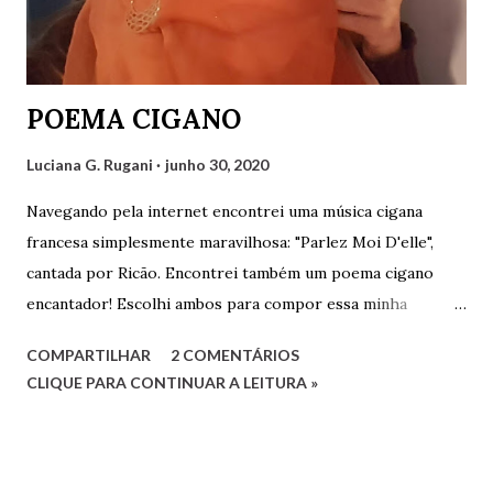
POEMA CIGANO
Luciana G. Rugani
junho 30, 2020
Navegando pela internet encontrei uma música cigana
francesa simplesmente maravilhosa: "Parlez Moi D'elle",
cantada por Ricão. Encontrei também um poema cigano
encantador! Escolhi ambos para compor essa minha
postagem que fica como uma singela homenagem ao povo
COMPARTILHAR
2 COMENTÁRIOS
cigano. Abaixo da foto segue o vídeo com a música e o
CLIQUE PARA CONTINUAR A LEITURA »
poema logo abaixo. Assistam ao vídeo e leiam o poema. São
maravilhosos! POEMA CIGANO Sou como o vento livre a
voar. Sou como folha solta, a dançar no ar. Sou como uma
nuvem que corre ligeira. Trago um doce fascínio em meu