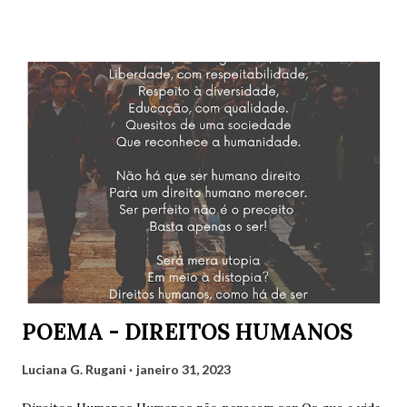
o estado do Rio de Janeiro, Gilvaldo Quinzeiro,
representando o Maranhão e Amaro Poeta, representando
Pernambuco. Fernanda Analu, representando Santa
Catarina, em razão de um compromisso de última hora, não
pôde participar. Mas contamos também com as convidadas
Mirtzi Lima Ribeiro e Valéria Kataki e com os convidados
Hairon Herbert, Julimar Silva, Ricardo Vianna Hoffmann e
Tarciso Martins. Agradeço a Gilvaldo Quinzeiro pelo
convite e pela oportunidade de participar de um encontro
tão engrandecedor, oportunidade que temos para aprender
muito sobre variados assuntos. Cliquem abaixo para
assistir: Luciana G. Rugani
POEMA - DIREITOS HUMANOS
Luciana G. Rugani
janeiro 31, 2023