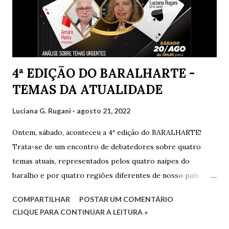
n
t
á
r
i
o
4ª EDIÇÃO DO BARALHARTE -
TEMAS DA ATUALIDADE
Luciana G. Rugani
agosto 21, 2022
Ontem, sábado, aconteceu a 4ª edição do BARALHARTE!
Trata-se de um encontro de debatedores sobre quatro
temas atuais, representados pelos quatro naipes do
baralho e por quatro regiões diferentes de nosso país.
Cada debatedor leva um tema que será debatido pelos
COMPARTILHAR
POSTAR UM COMENTÁRIO
demais e também por convidados presentes. Os
CLIQUE PARA CONTINUAR A LEITURA »
debatedores desta edição foram eu, Luciana, representando