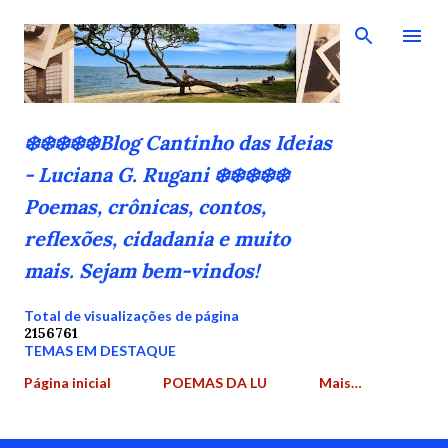
Pular para o conteúdo principal
❄️❄️❄️❄️❄️Blog Cantinho das Ideias
- Luciana G. Rugani ❄️❄️❄️❄️❄️
Poemas, crônicas, contos,
reflexões, cidadania e muito
mais. Sejam bem-vindos!
Total de visualizações de página
2
1
5
6
7
6
1
TEMAS EM DESTAQUE
Página inicial
POEMAS DA LU
Mais…