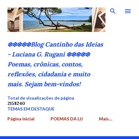
Pular para o conteúdo principal
❄️❄️❄️❄️❄️Blog Cantinho das Ideias
- Luciana G. Rugani ❄️❄️❄️❄️❄️
Poemas, crônicas, contos,
reflexões, cidadania e muito
mais. Sejam bem-vindos!
Total de visualizações de página
2
1
5
8
2
4
0
TEMAS EM DESTAQUE
Página inicial
POEMAS DA LU
Mais…