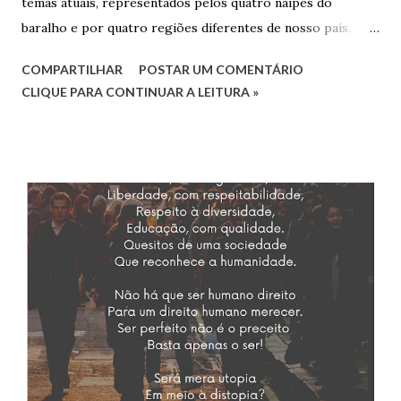
temas atuais, representados pelos quatro naipes do
baralho e por quatro regiões diferentes de nosso país.
Cada debatedor leva um tema que será debatido pelos
COMPARTILHAR
POSTAR UM COMENTÁRIO
demais e também por convidados presentes. Os
CLIQUE PARA CONTINUAR A LEITURA »
debatedores desta edição foram eu, Luciana, representando
o estado do Rio de Janeiro, Gilvaldo Quinzeiro,
representando o Maranhão e Amaro Poeta, representando
Pernambuco. Fernanda Analu, representando Santa
Catarina, em razão de um compromisso de última hora, não
pôde participar. Mas contamos também com as convidadas
Mirtzi Lima Ribeiro e Valéria Kataki e com os convidados
Hairon Herbert, Julimar Silva, Ricardo Vianna Hoffmann e
Tarciso Martins. Agradeço a Gilvaldo Quinzeiro pelo
convite e pela oportunidade de participar de um encontro
tão engrandecedor, oportunidade que temos para aprender
muito sobre variados assuntos. Cliquem abaixo para