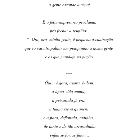
a gente esconde a cena!
E o feliz empresário proclama,
pra fechar a reunião:
“- Ora, ora, minha gente, é pequena a chateação
que só vai atrapalhar um pouquinho a nossa gente
e os que mandam na nação.
***
Óia... Agora, agora, babou:
a água-vida sumiu,
a peixarada já era,
a fauna virou quimera
e a flora, deflorada, tadinha,
de tanto e de tão arrasadinha
enfim se foi, se finou...