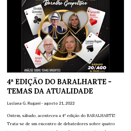
u
m
c
o
m
e
n
t
á
r
i
o
4ª EDIÇÃO DO BARALHARTE -
TEMAS DA ATUALIDADE
Luciana G. Rugani
agosto 21, 2022
Ontem, sábado, aconteceu a 4ª edição do BARALHARTE!
Trata-se de um encontro de debatedores sobre quatro