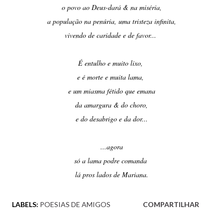
o povo ao Deus-dará & na miséria,
a população na penúria, uma tristeza infinita,
vivendo de caridade e de favor...
É entulho e muito lixo,
e é morte e muita lama,
e um miasma fétido que emana
da amargura & do choro,
e do desabrigo e da dor...
...agora
só a lama podre comanda
lá pros lados de Mariana.
LABELS:
POESIAS DE AMIGOS
COMPARTILHAR