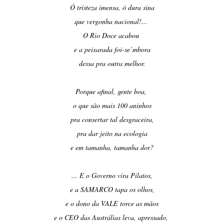
Ó tristeza imensa, ó dura sina
que vergonha nacional!...
O Rio Doce acabou
e a peixarada foi-se’mbora
dessa pra outra melhor.
Porque afinal, gente boa,
o que são mais 100 aninhos
pra consertar tal desgraceira,
pra dar jeito na ecologia
e em tamanha, tamanha dor?
... E o Governo vira Pilatos,
e a SAMARCO tapa os olhos,
e o dono da VALE torce as mãos
e o CEO das Austrálias leva, apressado,