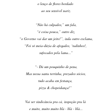
o lenço de flores bordado
ao seu sensível nariz.
“Não há culpados,” um fala,
“é coisa pouca,” outro diz,
“o Governo vai dar um jeito!”, inda outro exclama,
“Foi só meia-dúzia de afogados, ‘tadinhos!,
sufocados pela lama...”
“- Dá um pouquinho de pena,
Mas nessa santa terrinha, prezados sócios,
tudo acaba em festança,
pizza & chopeidança!”
Vai ser sindicância pra cá, inspeção pra lá
e muito, muito muito blá - blá - blá...