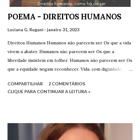
assistir: Luciana G. Rugani
POEMA - DIREITOS HUMANOS
Luciana G. Rugani
janeiro 31, 2023
Direitos Humanos Humanos não parecem ser Os que a vida
vivem a abater. Humanos não parecem ser Os que a
liberdade insistem em tolher. Humanos não parecem ser Os
que a equidade negam reconhecer. Vida, com dignidade,
Liberdade, com respeitabilidade, Respeito à diversidade,
COMPARTILHAR
2 COMENTÁRIOS
Educação, com qualidade. Quesitos de uma sociedade Que
CLIQUE PARA CONTINUAR A LEITURA »
reconhece a humanidade. Não há que ser humano direito
Para um direito humano merecer. Ser perfeito não é o
preceito Basta apenas o ser! Será mera utopia Em meio à
distopia? Direitos humanos, como há de ser Onde há mais
desumano que humano ser? Luciana G. Rugani 2/9/2022