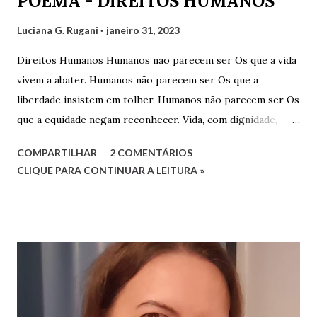
POEMA - DIREITOS HUMANOS
Luciana G. Rugani
janeiro 31, 2023
Direitos Humanos Humanos não parecem ser Os que a vida
vivem a abater. Humanos não parecem ser Os que a
liberdade insistem em tolher. Humanos não parecem ser Os
que a equidade negam reconhecer. Vida, com dignidade,
Liberdade, com respeitabilidade, Respeito à diversidade,
COMPARTILHAR
2 COMENTÁRIOS
Educação, com qualidade. Quesitos de uma sociedade Que
CLIQUE PARA CONTINUAR A LEITURA »
reconhece a humanidade. Não há que ser humano direito
Para um direito humano merecer. Ser perfeito não é o
preceito Basta apenas o ser! Será mera utopia Em meio à
distopia? Direitos humanos, como há de ser Onde há mais
desumano que humano ser? Luciana G. Rugani 2/9/2022