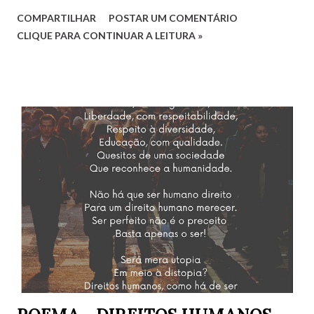
Cada debatedor leva um tema que será debatido pelos
COMPARTILHAR
POSTAR UM COMENTÁRIO
demais e também por convidados presentes. Os
CLIQUE PARA CONTINUAR A LEITURA »
debatedores desta edição foram eu, Luciana, representando
o estado do Rio de Janeiro, Gilvaldo Quinzeiro,
representando o Maranhão e Amaro Poeta, representando
Pernambuco. Fernanda Analu, representando Santa
Catarina, em razão de um compromisso de última hora, não
pôde participar. Mas contamos também com as convidadas
Mirtzi Lima Ribeiro e Valéria Kataki e com os convidados
Hairon Herbert, Julimar Silva, Ricardo Vianna Hoffmann e
Tarciso Martins. Agradeço a Gilvaldo Quinzeiro pelo
convite e pela oportunidade de participar de um encontro
tão engrandecedor, oportunidade que temos para aprender
muito sobre variados assuntos. Cliquem abaixo para
assistir: Luciana G. Rugani