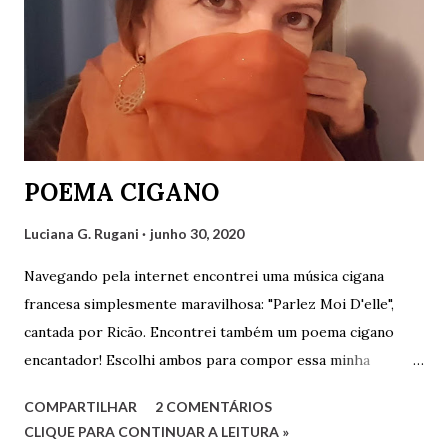
POEMA CIGANO
Luciana G. Rugani
junho 30, 2020
Navegando pela internet encontrei uma música cigana
francesa simplesmente maravilhosa: "Parlez Moi D'elle",
cantada por Ricão. Encontrei também um poema cigano
encantador! Escolhi ambos para compor essa minha
postagem que fica como uma singela homenagem ao povo
COMPARTILHAR
2 COMENTÁRIOS
cigano. Abaixo da foto segue o vídeo com a música e o
CLIQUE PARA CONTINUAR A LEITURA »
poema logo abaixo. Assistam ao vídeo e leiam o poema. São