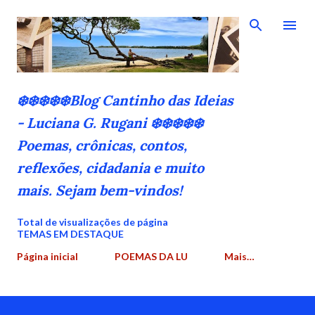
Pular para o conteúdo principal
❄️❄️❄️❄️❄️Blog Cantinho das Ideias
- Luciana G. Rugani ❄️❄️❄️❄️❄️
Poemas, crônicas, contos,
reflexões, cidadania e muito
mais. Sejam bem-vindos!
Total de visualizações de página
TEMAS EM DESTAQUE
Página inicial
POEMAS DA LU
Mais…