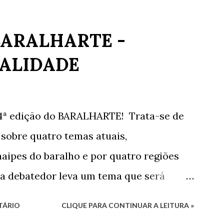
BARALHARTE -
ALIDADE
4ª edição do BARALHARTE! Trata-se de
sobre quatro temas atuais,
aipes do baralho e por quatro regiões
da debatedor leva um tema que será
bém por convidados presentes. Os
TÁRIO
CLIQUE PARA CONTINUAR A LEITURA »
ram eu, Luciana, representando o estado