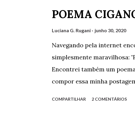
preceito Basta apenas o ser!
POEMA CIGAN
Direitos humanos, como há 
humano ser? Luciana G. Rug
Luciana G. Rugani
junho 30, 2020
Navegando pela internet enc
simplesmente maravilhosa: "Pa
Encontrei também um poema 
compor essa minha postage
ao povo cigano. Abaixo da fo
COMPARTILHAR
2 COMENTÁRIOS
logo abaixo. Assistam ao víd
POEMA CIGANO Sou como o ven
a dançar no ar. Sou como um