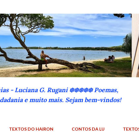
Pular para o conteúdo principal
eias - Luciana G. Rugani ❄️❄️❄️❄️❄️ Poemas,
cidadania e muito mais. Sejam bem-vindos!
TEXTOS DO HAIRON
CONTOS DA LU
TEXTO