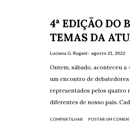
Postagens mais visitadas deste blog
4ª EDIÇÃO DO 
TEMAS DA ATU
Luciana G. Rugani
agosto 21, 2022
Ontem, sábado, aconteceu a 
um encontro de debatedores 
representados pelos quatro n
diferentes de nosso país. Ca
debatido pelos demais e tam
COMPARTILHAR
POSTAR UM COMEN
debatedores desta edição fo