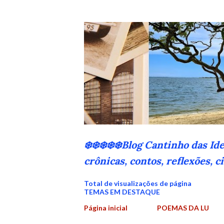
❄️❄️❄️❄️❄️Blog Cantinho das Id
crônicas, contos, reflexões, 
Total de visualizações de página
TEMAS EM DESTAQUE
Página inicial
POEMAS DA LU