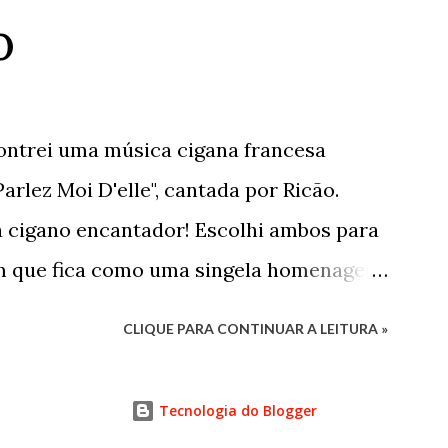
 Será mera utopia Em meio à distopia?
O
de ser Onde há mais desumano que
ani 2/9/2022
ontrei uma música cigana francesa
rlez Moi D'elle", cantada por Ricão.
cigano encantador! Escolhi ambos para
m que fica como uma singela homenagem
to segue o vídeo com a música e o poema
CLIQUE PARA CONTINUAR A LEITURA »
eo e leiam o poema. São maravilhosos!
to livre a voar. Sou como folha solta,
Tecnologia do Blogger
a nuvem que corre ligeira. Trago um